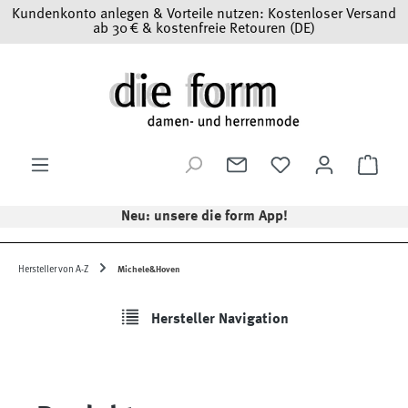
Kundenkonto anlegen & Vorteile nutzen: Kostenloser Versand
Zum Hauptinhalt springen
ab 30 € & kostenfreie Retouren (DE)
Ware
Neu: unsere die form App!
Hersteller von A-Z
Michele&Hoven
Hersteller Navigation