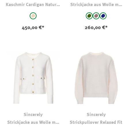
Kaschmir Cardigan Natural
Strickjacke aus Wolle mit
Melange
Kaschmiranteil
auswählen
auswählen
Farbe
Farbe
beige
hell oliv-kaki
taupe
Navy
450,00 €*
260,00 €*
Sincerely
Sincerely
Strickjacke aus Wolle mit
Strickpullover Relaxed Fit
Kaschmir