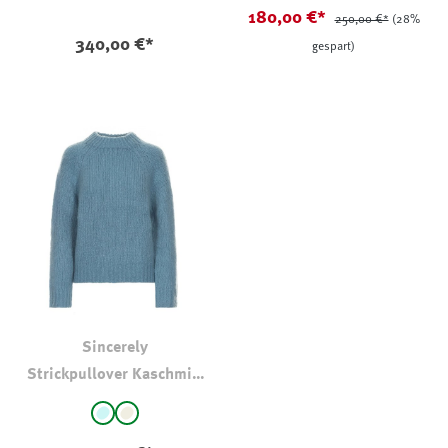
180,00 €*
250,00 €*
(28%
340,00 €*
gespart)
Sincerely
Strickpullover Kaschmir-
Seide
auswählen
Farbe
hellbleu
natur