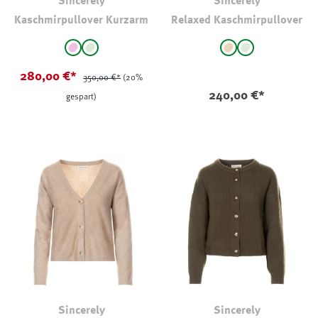
Sincerely
Sincerely
Kaschmirpullover Kurzarm
Relaxed Kaschmirpullover
auswählen
auswählen
Farbe
Farbe
altrosa
hellgrün
beige
hellgrün
280,00 €*
350,00 €*
(20%
240,00 €*
gespart)
Sincerely
Sincerely