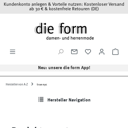
Kundenkonto anlegen & Vorteile nutzen: Kostenloser Versand
Zum Hauptinhalt springen
ab 30 € & kostenfreie Retouren (DE)
Ware
Neu: unsere die form App!
Hersteller von A-Z
true nyc
Hersteller Navigation