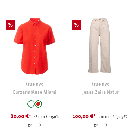
Rabatt
Rabatt
%
%
true nyc
true nyc
Kurzarmbluse Miami
Jeans Zaira Natur
auswählen
Farbe
weiß
rot
(Diese Option ist zurzeit nicht verfügbar.)
80,00 €*
100,00 €*
160,00 €*
(50%
210,00 €*
(52.38%
gespart)
gespart)