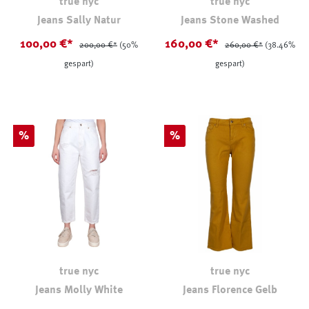
true nyc
true nyc
Jeans Sally Natur
Jeans Stone Washed
100,00 €*
160,00 €*
200,00 €*
(50%
260,00 €*
(38.46%
gespart)
gespart)
Rabatt
Rabatt
%
%
true nyc
true nyc
Jeans Molly White
Jeans Florence Gelb