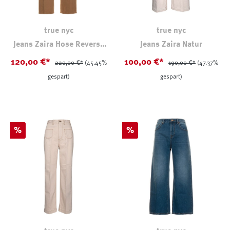
true nyc
true nyc
Jeans Zaira Hose Reverse
Jeans Zaira Natur
Bull
120,00 €*
100,00 €*
220,00 €*
(45.45%
190,00 €*
(47.37%
gespart)
gespart)
Rabatt
Rabatt
%
%