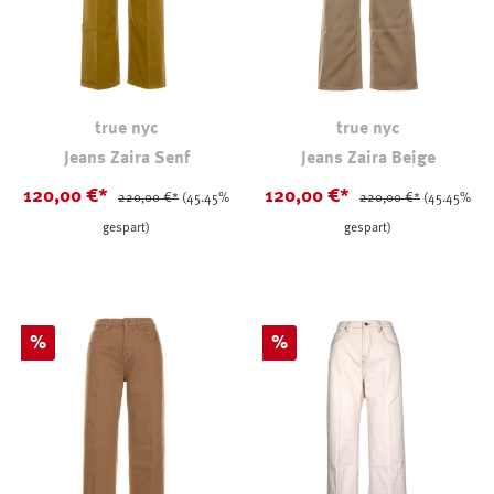
true nyc
true nyc
Jeans Zaira Senf
Jeans Zaira Beige
120,00 €*
120,00 €*
220,00 €*
(45.45%
220,00 €*
(45.45%
gespart)
gespart)
Rabatt
Rabatt
%
%