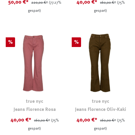
50,00 €*
40,00 €*
220,00 €*
(77.27%
160,00 €*
(75%
gespart)
gespart)
Rabatt
Rabatt
%
%
true nyc
true nyc
Jeans Florence Rosa
Jeans Florence Oliv-Kaki
40,00 €*
40,00 €*
160,00 €*
(75%
160,00 €*
(75%
gespart)
gespart)