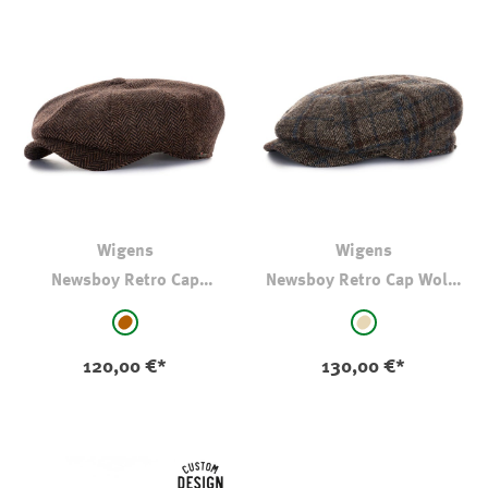
Wigens
Wigens
Newsboy Retro Cap
Newsboy Retro Cap Wolle
Thomas Wolle
Kariert
auswählen
auswählen
Farbe
Farbe
braun - gemustert
beige - kariert
120,00 €*
130,00 €*