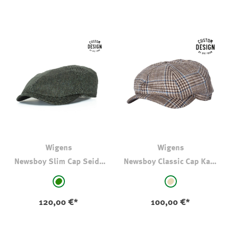
Wigens
Wigens
Newsboy Slim Cap Seide
Newsboy Classic Cap Karo
Grün
Braun-Blau
auswählen
auswählen
Farbe
Farbe
grün
beige - kariert
120,00 €*
100,00 €*