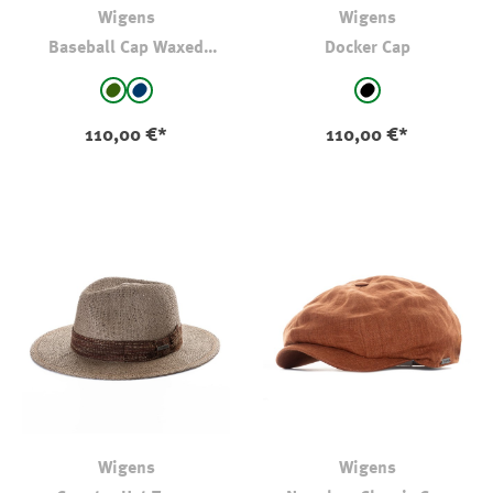
Wigens
Wigens
Baseball Cap Waxed
Docker Cap
Cotton
auswählen
auswählen
Farbe
Farbe
dkl oliv-kaki
marine
schwarz
(Diese Option ist zurzeit nicht verfügbar.)
110,00 €*
110,00 €*
Wigens
Wigens