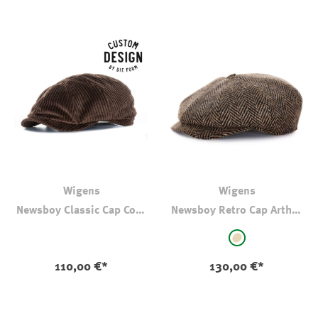
Wigens
Wigens
Newsboy Classic Cap Cord
Newsboy Retro Cap Arthur
Braun
Lambswool Beige
auswählen
Farbe
beige - gemuster
110,00 €*
130,00 €*