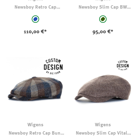
Newsboy Retro Cap
Newsboy Slim Cap BW
Fischgrät Blau Meliert
Washed Linen
auswählen
auswählen
Farbe
Farbe
mittelblau
dkl oliv-khaki
110,00 €*
95,00 €*
Wigens
Wigens
Newsboy Retro Cap Bunt
Newsboy Slim Cap Vitale