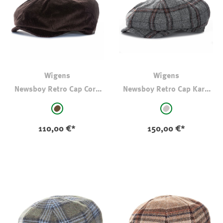
Wigens
Wigens
Newsboy Retro Cap Cord
Newsboy Retro Cap Karo
Dark Brown
Anthrazit
auswählen
auswählen
Farbe
Farbe
braun
hellgrau - kariert
110,00 €*
150,00 €*