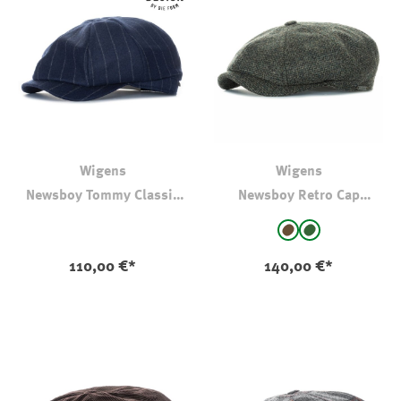
Wigens
Wigens
Newsboy Tommy Classic
Newsboy Retro Cap
Cap Kreidestreifen Marine
Wolltweed
auswählen
auswählen
Farbe
Farbe
braun
Oliv
110,00 €*
140,00 €*