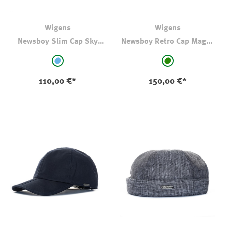
Wigens
Wigens
Newsboy Slim Cap Sky
Newsboy Retro Cap Magee
Blue
Tweed Patchwork
auswählen
auswählen
Farbe
Farbe
hellblau - kariert
grün - kariert
110,00 €*
150,00 €*