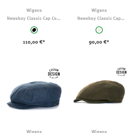
Wigens
Wigens
Newsboy Classic Cap Cord
Newsboy Classic Cap
Schwarz
Leinen Natur
auswählen
auswählen
Farbe
Farbe
schwarz
natur
110,00 €*
90,00 €*
Wigens
Wigens