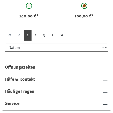
Kariert
Barberis
auswählen
auswählen
Farbe
Farbe
bunt kariert
mittelbraun
140,00 €*
100,00 €*
Seite
Seite
Seite
1
2
3
Öffnungszeiten
Hilfe & Kontakt
Häufige Fragen
Service