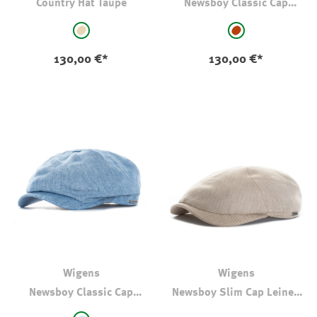
Country Hat Taupe
Newsboy Classic Cap
Leinen Rust
auswählen
auswählen
Farbe
Farbe
beige
rost
130,00 €*
130,00 €*
Wigens
Wigens
Newsboy Classic Cap
Newsboy Slim Cap Leinen
Leinen Light Blue
Sand