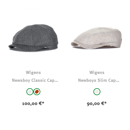
Wigens
Wigens
Newsboy Classic Cap
Newboys Slim Cap
Wolle
Baumwolle Natur
auswählen
auswählen
Farbe
Farbe
hellgrau
rost
natur
100,00 €*
90,00 €*