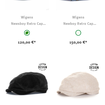
Wigens
Wigens
Newsboy Retro Cap
Newboy Retro Cap
Shetland Wool Grün
Multicolour Wolle
auswählen
auswählen
Farbe
Farbe
grün - kariert
bunt kariert
120,00 €*
150,00 €*