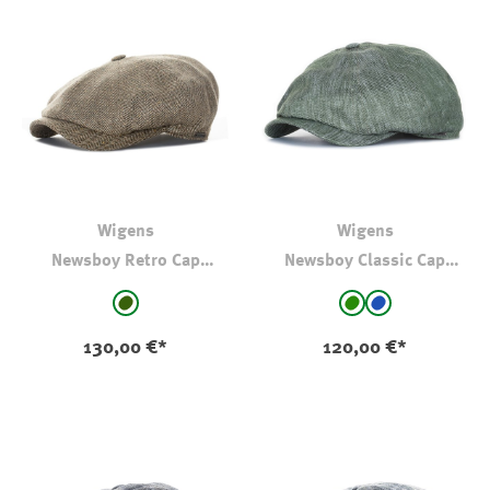
Wigens
Wigens
Newsboy Retro Cap
Newsboy Classic Cap
Fischgrät Oliv
Leinen Melange
auswählen
auswählen
Farbe
Farbe
hell oliv-kaki
grün
mittelblau
130,00 €*
120,00 €*