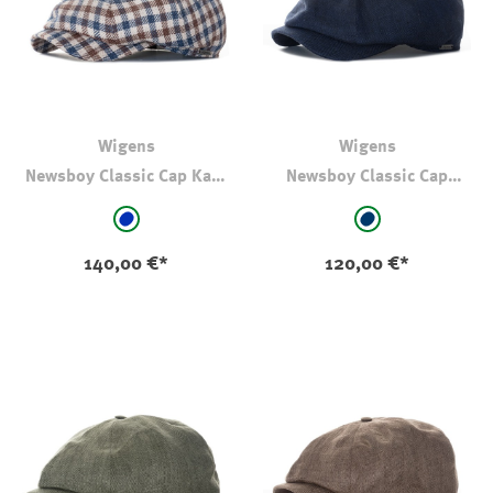
Wigens
Wigens
Newsboy Classic Cap Karo
Newsboy Classic Cap
Leinenmix
Fischgrät Leinen Marine
auswählen
auswählen
Farbe
Farbe
blau - kariert
marine
140,00 €*
120,00 €*