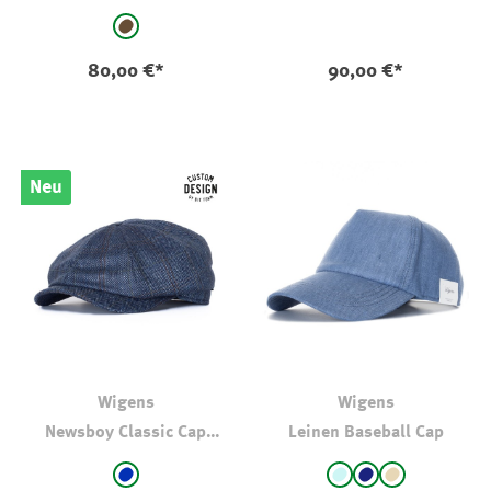
21Sunstreet Edition
Wolle Braun
auswählen
Farbe
braun
80,00 €*
90,00 €*
Neu
Wigens
Wigens
Newsboy Classic Cap
Leinen Baseball Cap
Seide Fischgrat Blau
auswählen
auswählen
Farbe
Farbe
stahlblau - kariert
hellbleu
Navy
Beige