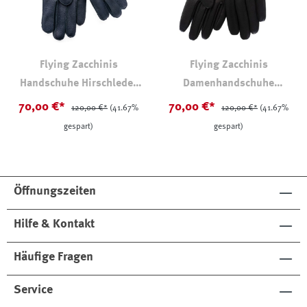
Flying Zacchinis
Flying Zacchinis
Handschuhe Hirschleder
Damenhandschuhe
Navy
Hirschleder Schwarz
70,00 €*
70,00 €*
120,00 €*
(41.67%
120,00 €*
(41.67%
gespart)
gespart)
Öffnungszeiten
Hilfe & Kontakt
Häufige Fragen
Service