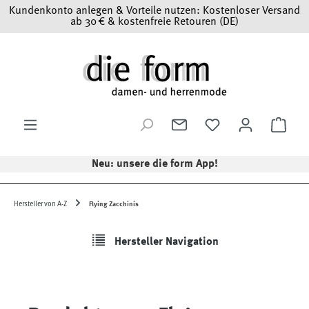
Kundenkonto anlegen & Vorteile nutzen: Kostenloser Versand
Zum Hauptinhalt springen
ab 30 € & kostenfreie Retouren (DE)
Ware
Neu: unsere die form App!
Hersteller von A-Z
Flying Zacchinis
Hersteller Navigation