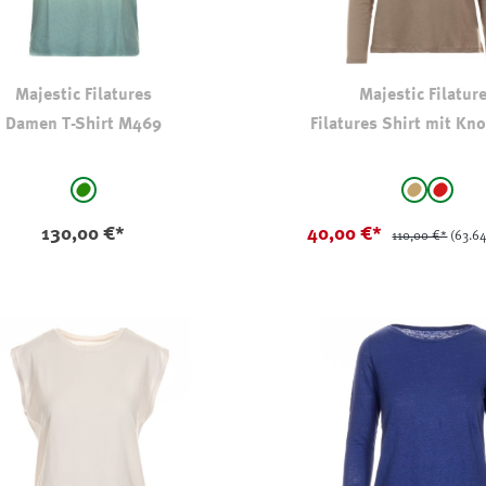
Majestic Filatures
Majestic Filatur
Damen T-Shirt M469
Filatures Shirt mit Kno
auswählen
auswählen
e
Farbe
grün - gemustert
Hellbraun
rot
130,00 €*
40,00 €*
110,00 €*
(63.6