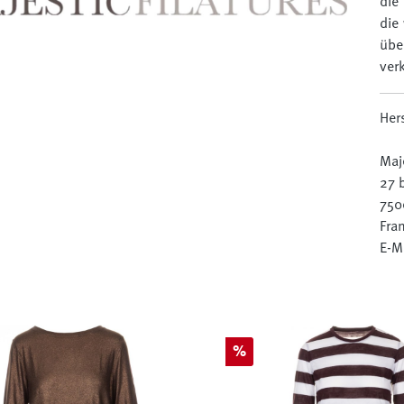
die
die
übe
verk
Her
Maje
27 
750
Fra
E-Ma
Rabatt
%