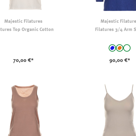
Majestic Filatures
Majestic Filatur
atures Top Organic Cotton
Filatures 3/4 Arm S
auswählen
Farbe
Blau
orange
wei
(Diese Option
(Dies
70,00 €*
90,00 €*