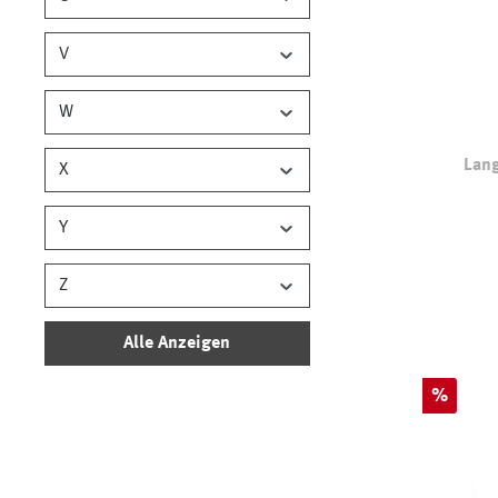
V
W
Lang
X
Y
Farb
Z
Alle Anzeigen
Rabatt
%