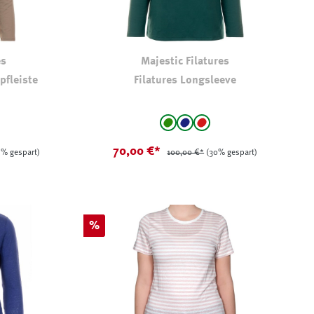
es
Majestic Filatures
pfleiste
Filatures Longsleeve
auswählen
Farbe
grün
Navy
rot
(Diese Option ist zurzeit n
70,00 €*
4% gespart)
100,00 €*
(30% gespart)
Rabatt
%