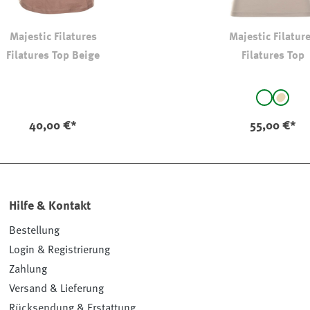
Majestic Filatures
Majestic Filatur
Filatures Top Beige
Filatures Top
auswählen
Farbe
weiß
beige
(Diese Opti
40,00 €*
55,00 €*
Hilfe & Kontakt
Bestellung
Login & Registrierung
Zahlung
Versand & Lieferung
Rücksendung & Erstattung