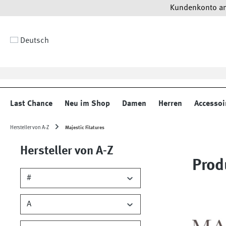
Kundenkonto anl
 Hauptinhalt springen
Zur Suche springen
Zur Hauptnavigation springen
Deutsch
Last Chance
Neu im Shop
Damen
Herren
Accessoi
Hersteller von A-Z
Majestic Filatures
Hersteller von A-Z
Prod
#
A