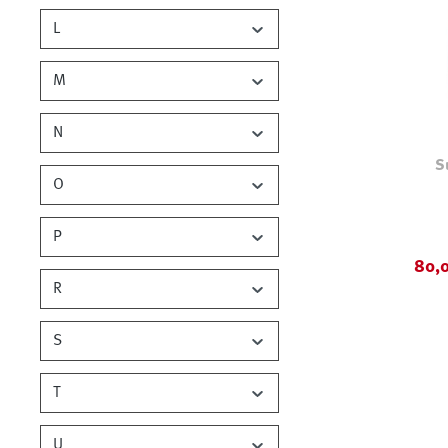
L
M
N
S
O
Farb
P
80,
R
S
T
U