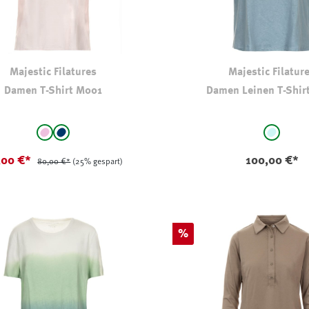
Majestic Filatures
Majestic Filatur
Damen T-Shirt M001
Damen Leinen T-Shir
auswählen
auswählen
e
Farbe
rosa
marine
hellbleu
,00 €*
100,00 €*
80,00 €*
(25% gespart)
Rabatt
%