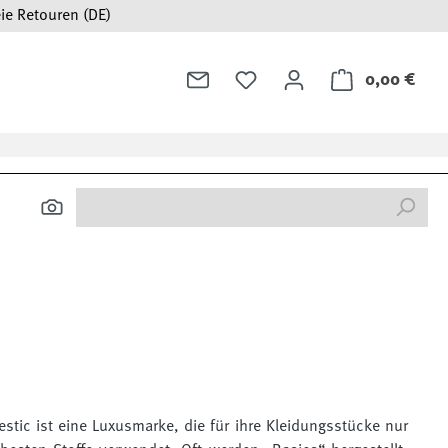
ie Retouren (DE)
0,00 €
Ware
estic ist eine Luxusmarke, die für ihre Kleidungsstücke nur