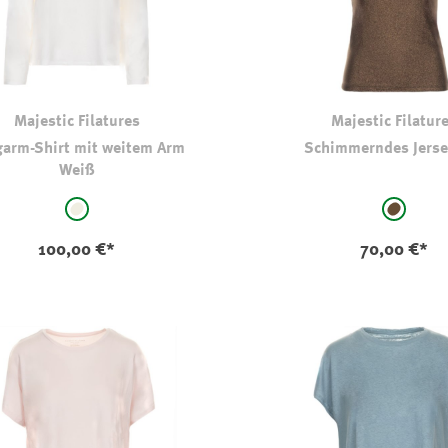
Majestic Filatures
Majestic Filatur
arm-Shirt mit weitem Arm
Schimmerndes Jerse
Weiß
auswählen
auswählen
e
Farbe
natur
braun
100,00 €*
70,00 €*