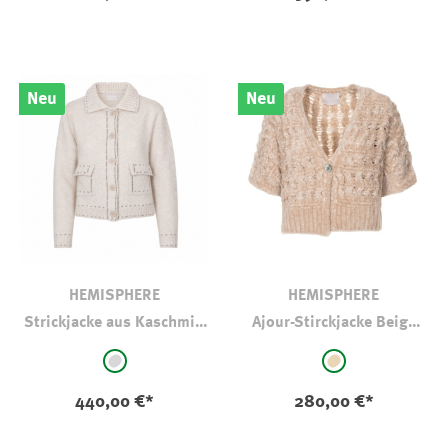
Neu
Neu
HEMISPHERE
HEMISPHERE
Strickjacke aus Kaschmir-
Ajour-Stirckjacke Beige
Mischung
Halbarm
auswählen
auswählen
Farbe
Farbe
hellgrau - gemustert
beige
440,00 €*
280,00 €*