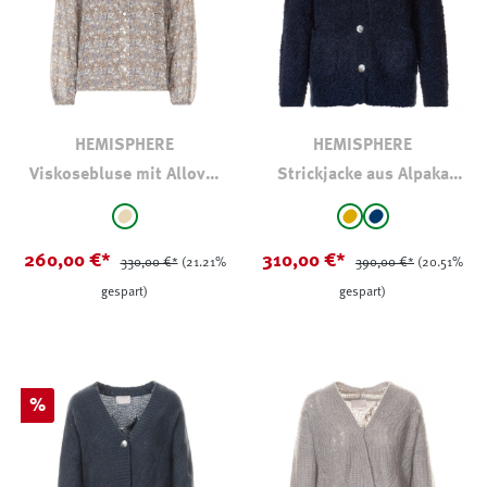
HEMISPHERE
HEMISPHERE
Viskosebluse mit Allover
Strickjacke aus Alpaka
Print
Bouclé
auswählen
auswählen
Farbe
Farbe
beige - gemustert
hellbraun-camel
marine
(Diese Option ist
260,00 €*
310,00 €*
330,00 €*
(21.21%
390,00 €*
(20.51%
gespart)
gespart)
Rabatt
%