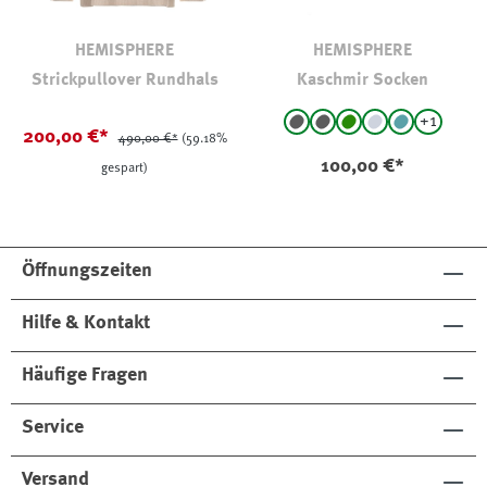
HEMISPHERE
HEMISPHERE
Strickpullover Rundhals
Kaschmir Socken
auswählen
Farbe
+
1
anthra - gemustert
anthrazit
grün
Grau
türkis
(Diese Option ist zurzeit 
200,00 €*
490,00 €*
(59.18%
100,00 €*
gespart)
Öffnungszeiten
Hilfe & Kontakt
Häufige Fragen
Service
Versand