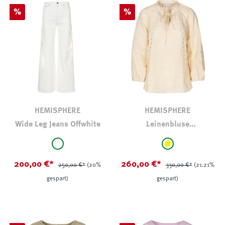
Rabatt
Rabatt
%
%
HEMISPHERE
HEMISPHERE
Wide Leg Jeans Offwhite
Leinenbluse
Spitzenmuster
auswählen
auswählen
Farbe
Farbe
weiß
gelb
200,00 €*
260,00 €*
250,00 €*
(20%
330,00 €*
(21.21%
gespart)
gespart)