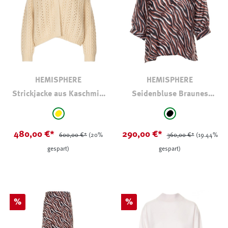
HEMISPHERE
HEMISPHERE
Strickjacke aus Kaschmir-
Seidenbluse Braunes
Baumwolle
Tigermuster
auswählen
auswählen
Farbe
Farbe
gelb
schwarz - gemus
480,00 €*
290,00 €*
600,00 €*
(20%
360,00 €*
(19.44%
gespart)
gespart)
Rabatt
Rabatt
%
%