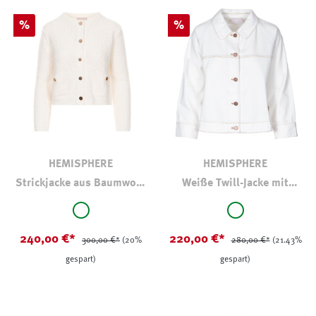
Rabatt
Rabatt
%
%
HEMISPHERE
HEMISPHERE
Strickjacke aus Baumwoll-
Weiße Twill-Jacke mit
Kaschmir
Kontrastnähten
auswählen
auswählen
Farbe
Farbe
weiß
weiß
240,00 €*
220,00 €*
300,00 €*
(20%
280,00 €*
(21.43%
gespart)
gespart)