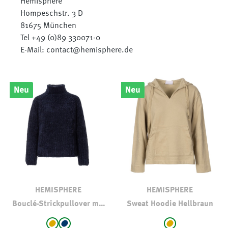
Hemisphere
Hompeschstr. 3 D
81675 München
Tel +49 (0)89 330071-0
E-Mail: contact@hemisphere.de
Neu
Neu
HEMISPHERE
HEMISPHERE
Bouclé-Strickpullover mit
Sweat Hoodie Hellbraun
Rollkragen
auswählen
auswählen
Farbe
Farbe