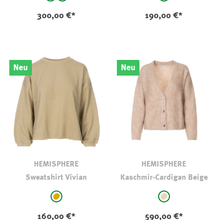
hellbraun-camel
marine
hellbraun-camel
300,00 €*
190,00 €*
Neu
Neu
HEMISPHERE
HEMISPHERE
Sweatshirt Vivian
Kaschmir-Cardigan Beige
auswählen
auswählen
Farbe
Farbe
hellbraun-camel
beige
160,00 €*
590,00 €*