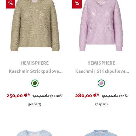
Rabatt
Rabatt
%
%
HEMISPHERE
HEMISPHERE
Kaschmir Strickpullover
Kaschmir Strickpullover
Khaki
mit V-Ausschnitt
auswählen
auswählen
Farbe
Farbe
hell oliv-kaki
flieder
250,00 €*
280,00 €*
320,00 €*
(21.88%
350,00 €*
(20%
gespart)
gespart)