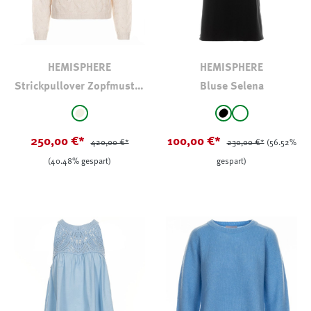
HEMISPHERE
HEMISPHERE
Strickpullover Zopfmuster
Bluse Selena
Kaschmir-Seide
auswählen
auswählen
Farbe
Farbe
natur
schwarz
weiß
250,00 €*
100,00 €*
420,00 €*
230,00 €*
(56.52%
(40.48% gespart)
gespart)