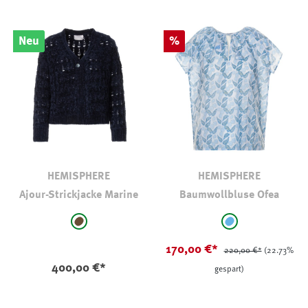
Rabatt
Neu
%
HEMISPHERE
HEMISPHERE
Ajour-Strickjacke Marine
Baumwollbluse Ofea
auswählen
auswählen
Farbe
Farbe
braun
hellblau - geblü
170,00 €*
220,00 €*
(22.73%
400,00 €*
gespart)