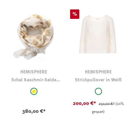
Rabatt
%
HEMISPHERE
HEMISPHERE
Schal Kaschmir-Seide
Strickpullover in Weiß
Oround
auswählen
auswählen
Farbe
Farbe
gelb - gemustert
weiß
200,00 €*
250,00 €*
(20%
380,00 €*
gespart)