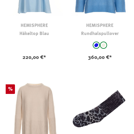
HEMISPHERE
HEMISPHERE
Häkeltop Blau
Rundhalspullover
auswählen
Farbe
Blau
natur
(Diese Option ist zurz
220,00 €*
360,00 €*
Rabatt
%