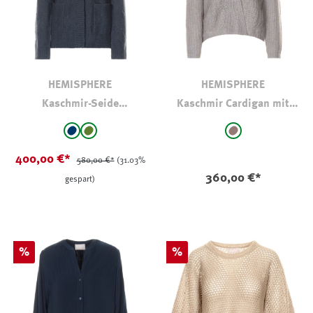
HEMISPHERE
HEMISPHERE
Kaschmir-Seide
Kaschmir Cardigan mit
Strickjacke mit
Hakenverschluss
auswählen
auswählen
Farbe
Farbe
Glitzereffekt
marine
Oliv-Khaki
taupe
400,00 €*
580,00 €*
(31.03%
360,00 €*
gespart)
Rabatt
Rabatt
%
%